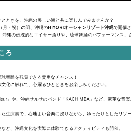
ひとときを、沖縄の美しい海と共に楽しんでみませんか？
5日（月・祝）の間、沖縄の
HIYORIオーシャンリゾート沖縄
で開催
、沖縄の伝統的なエイサー踊りや、琉球舞踊のパフォーマンス、
✨
ころ
琉球舞踊を観賞できる貴重なチャンス！
の文化に触れて、心躍るひとときをお楽しみください。
eur」や、沖縄サルサのバンド「KACHIMBA」など、豪華な
した生演奏で、心地よい音楽に浸りながら、ゆったりとしたリゾ
験など、沖縄文化を実際に体験できるアクティビティも開催。