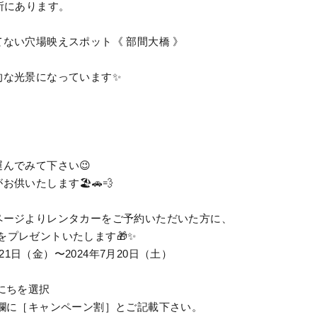
所にあります。
ない穴場映えスポット《 部間大橋 》
的な光景になっています✨
んでみて下さい😉
供いたします🏖️🚗💨
ページよりレンタカーをご予約いただいた方に、
 」をプレゼントいたします🎁✨
月21日（金）〜2024年7月20日（土）
にちを選択
欄に［キャンペーン割］とご記載下さい。