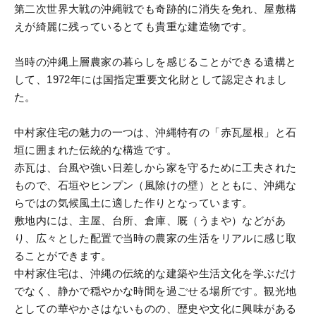
第二次世界大戦の沖縄戦でも奇跡的に消失を免れ、屋敷構
えが綺麗に残っているとても貴重な建造物です。
当時の沖縄上層農家の暮らしを感じることができる遺構と
して、1972年には国指定重要文化財として認定されまし
た。
中村家住宅の魅力の一つは、沖縄特有の「赤瓦屋根」と石
垣に囲まれた伝統的な構造です。
赤瓦は、台風や強い日差しから家を守るために工夫された
もので、石垣やヒンプン（風除けの壁）とともに、沖縄な
らではの気候風土に適した作りとなっています。
敷地内には、主屋、台所、倉庫、厩（うまや）などがあ
り、広々とした配置で当時の農家の生活をリアルに感じ取
ることができます。
中村家住宅は、沖縄の伝統的な建築や生活文化を学ぶだけ
でなく、静かで穏やかな時間を過ごせる場所です。観光地
としての華やかさはないものの、歴史や文化に興味がある