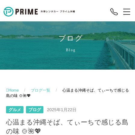
ブログ
Blog
Home
/
ブログ一覧
/
心温まる沖縄そば、てぃーちで感じる
島の味 🍲🌺💖
グルメ
ブログ
2025年1月22日
心温まる沖縄そば、てぃーちで感じる島
の味 🍲🌺💖