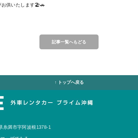
供いたします🏖️🚗
記事一覧へもどる
↑ トップへ戻る
糸満市字阿波根1378-1