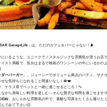
AR GarageLife
」は、ただのカフェ＆バーじゃない！⛽️
中にいるような、ユニークでノスタルジックな雰囲気が漂うお店で
イスト満載で、気分はまるで映画のワンシーンの中にいるかのよう

ンダーバーガー
」。ジューシーでボリューム満点のパティ、サク
せな気持ちになれること間違いなし！🍔❤️
、テラス席でペットと一緒に過ごせるところ！🐾
ながら美味しい料理を楽しむ…そんな贅沢な時間を過ごせます
載📸。おしゃれな雰囲気の中で、素敵な写真をたくさん撮りたく
んでみて下さい😉