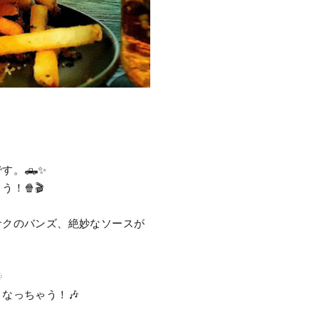
す。🛻✨
！🍿🎬
サクのバンズ、絶妙なソースが

なっちゃう！🎶