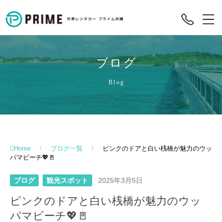
ブログ
Blog
Home
/
ブログ一覧
/
ピンクのドアと白い桟橋が魅力のウッ
パマビーチ💖🚪
ブログ
観光スポット
2025年3月5日
ピンクのドアと白い桟橋が魅力のウッ
パマビーチ💖🚪