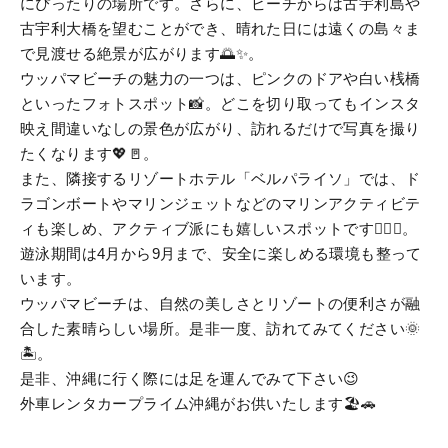
にぴったりの場所です。さらに、ビーチからは古宇利島や
古宇利大橋を望むことができ、晴れた日には遠くの島々ま
で見渡せる絶景が広がります🌅✨。
ウッパマビーチの魅力の一つは、ピンクのドアや白い桟橋
といったフォトスポット📸。どこを切り取ってもインスタ
映え間違いなしの景色が広がり、訪れるだけで写真を撮り
たくなります💖🚪。
また、隣接するリゾートホテル「ベルパライソ」では、ド
ラゴンボートやマリンジェットなどのマリンアクティビテ
ィも楽しめ、アクティブ派にも嬉しいスポットです🏄‍♀️🌊。
遊泳期間は4月から9月まで、安全に楽しめる環境も整って
います。
ウッパマビーチは、自然の美しさとリゾートの便利さが融
合した素晴らしい場所。是非一度、訪れてみてください🌞
🏝️。
是非、沖縄に行く際には足を運んでみて下さい😉
外車レンタカープライム沖縄がお供いたします🏖️🚗