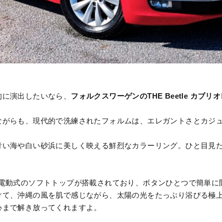
的に演出したいなら、
フォルクスワーゲンのTHE Beetle カブリ
ながらも、現代的で洗練されたフォルムは、エレガントさとカジ
青い海や白い砂浜に美しく映える鮮烈なカラーリング。ひと目見
レには、電動式のソフトトップが搭載されており、ボタンひとつで簡単
けて、沖縄の風を肌で感じながら、太陽の光をたっぷり浴びる極
心まで解き放ってくれますよ。