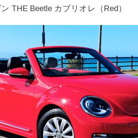
THE Beetle カブリオレ（Red）