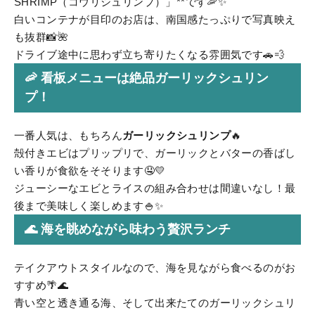
SHRIMP（コウリシュリンプ）」**です🦐✨
白いコンテナが目印のお店は、南国感たっぷりで写真映え
も抜群📸🌺
ドライブ途中に思わず立ち寄りたくなる雰囲気です🚗💨
🦐 看板メニューは絶品ガーリックシュリン
プ！
一番人気は、もちろん
ガーリックシュリンプ
🔥
殻付きエビはプリップリで、ガーリックとバターの香ばし
い香りが食欲をそそります🤤💛
ジューシーなエビとライスの組み合わせは間違いなし！最
後まで美味しく楽しめます🍚✨
🌊 海を眺めながら味わう贅沢ランチ
テイクアウトスタイルなので、海を見ながら食べるのがお
すすめ🌴🌊
青い空と透き通る海、そして出来たてのガーリックシュリ