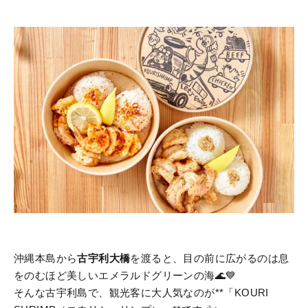
沖縄本島から
古宇利大橋
を渡ると、目の前に広がるのは息
をのむほど美しいエメラルドグリーンの海🌊💙
そんな古宇利島で、観光客に大人気なのが**「KOURI