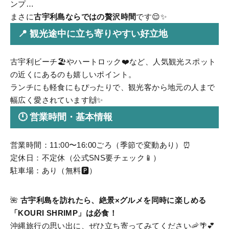
ンプ…
まさに
古宇利島ならではの贅沢時間
です😌✨
📍 観光途中に立ち寄りやすい好立地
古宇利ビーチ🏖️やハートロック❤️など、人気観光スポット
の近くにあるのも嬉しいポイント。
ランチにも軽食にもぴったりで、観光客から地元の人まで
幅広く愛されています🙌✨
🕛 営業時間・基本情報
営業時間：11:00〜16:00ごろ（季節で変動あり）⏰
定休日：不定休（公式SNS要チェック📱）
駐車場：あり（無料🅿️）
🌺
古宇利島を訪れたら、絶景×グルメを同時に楽しめる
「KOURI SHRIMP」は必食！
沖縄旅行の思い出に、ぜひ立ち寄ってみてください🦐🌴💕