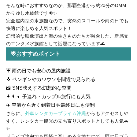
そんな時におすすめなのが、那覇空港から約20分の
DMM
かりゆし水族館
です🐠✨
完全屋内型の水族館なので、突然のスコールや雨の日でも
快適に楽しめる人気スポット！
幻想的な映像演出と海の生きものたちが融合した、新感覚
のエンタメ水族館として話題になっています🌊
🌟おすすめポイント
☔ 雨の日でも安心の屋内施設
🐧 ペンギンやカワウソを間近で見られる
📸 SNS映えする幻想的な空間
👨‍👩‍👧 子連れ・カップル旅行にも人気
✈️ 空港から近く到着日や最終日にも便利
さらに、
外車レンタカープライム沖縄
からもアクセスしや
すく、レンタカー観光の立ち寄りスポットとしても人気🚗
✨
ドライブ途中でも気軽に楽しめる立地なので、雨の日プラ